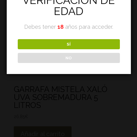
VERIFICACIÓN DE
EDAD
Debes tener
18
años para acceder.
SÍ
NO
GARRAFA MISTELA XALÓ
UVA SOBREMADURA 5
LITROS
26,85
€
Añadir al carrito