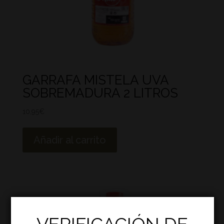
GARRAFA MISTELA UVA
SOBREMADURA 2 LITROS
10,95
€
Añadir al carrito