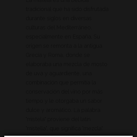
tradicional que ha sido disfrutada
durante siglos en diversas
culturas del Mediterráneo,
especialmente en España. Su
origen se remonta a la antigua
Grecia y Roma, donde se
elaboraba una mezcla de mosto
de uva y aguardiente, una
combinación que permitía la
conservación del vino por más
tiempo y le otorgaba un sabor
dulce y aromático. La palabra
"mistela" proviene del latín
"mistella", que significa "mezcla".