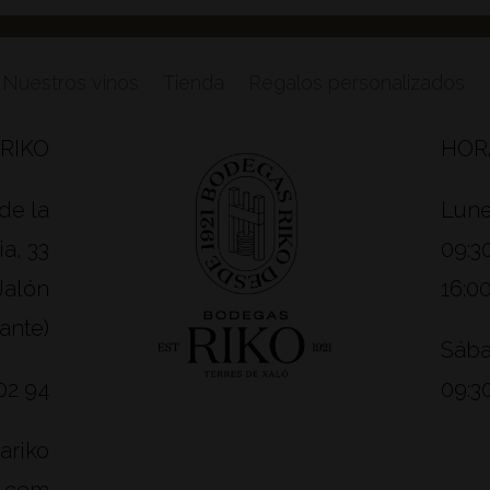
Nuestros vinos
Tienda
Regalos personalizados
RIKO
HOR
de la
Lune
a, 33
09:30
Jalón
16:00
cante)
Sába
02 94
09:30
ariko
o.com