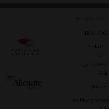
Bodegas Riko
BODEGAS 
Avda Pla 
Sèqui
03727 Xaló/
(Ali
966 48 
pedidos@bodeg
xal