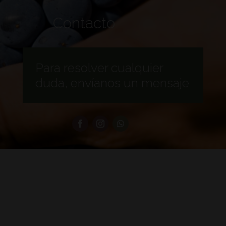
Contacto
Para resolver cualquier
duda, envíanos un mensaje