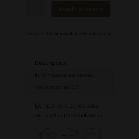
Italiana
Añadir al carrito
(pack
6
botellas
Categorías:
Italiana pack 6
,
Personalizados
de
500ml)
cantidad
Descripción
Información adicional
Valoraciones (0)
Ejemplo de diseños para
las tarjetas personalizadas: