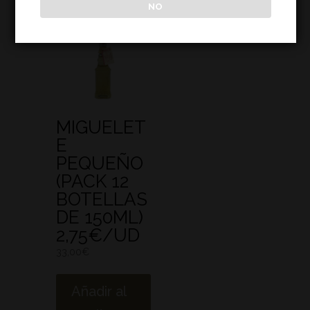
NO
MIGUELET
E
PEQUEÑO
(PACK 12
BOTELLAS
DE 150ML)
2,75€/UD
33,00
€
Añadir al